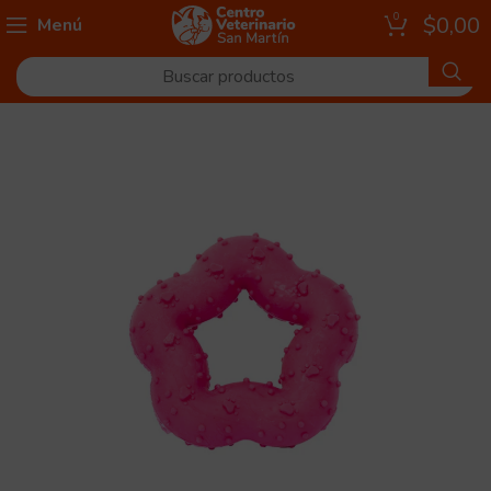
0
$
0,00
Menú