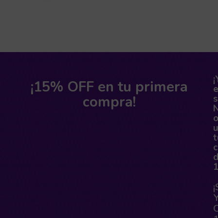
¡
¡15% OFF en tu primera
compra!
s
o
t