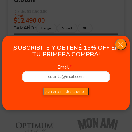
Desde:
$
12.500,00
Desde:
$
12.490,00
TAMAÑO
Large
Small
XL
Agotado
¡SUBCRIBITE Y OBTENÉ 15% OFF EN
TU PRIMERA COMPRA!
Email
¡Quiero mi descuento!