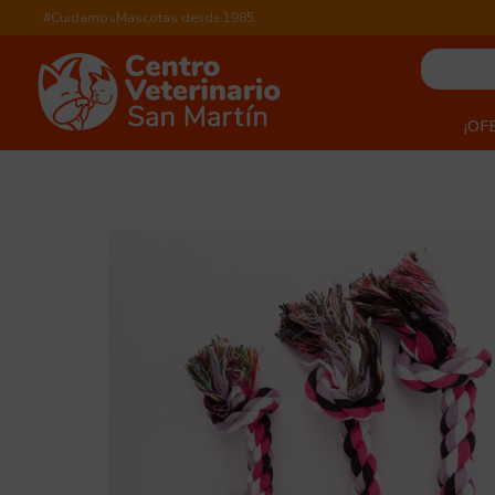
#CuidamosMascotas desde 1985.
¡OF