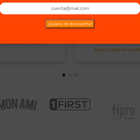
Desde:
00
90,00
$
1.750,00
Chica
Mediana
n stock
TAMAÑO
Grande
¡Quiero mi descuento!
4 in stock
AÑADIR AL CARRITO
SELECCIONAR OPCIONE