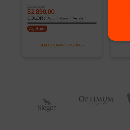
$
2.600,
$
2.5
$
2.900,00
$
2.890,00
2 i
COLOR
Azul
Rosa
Verde
Agotado
SELECCIONAR OPCIONES