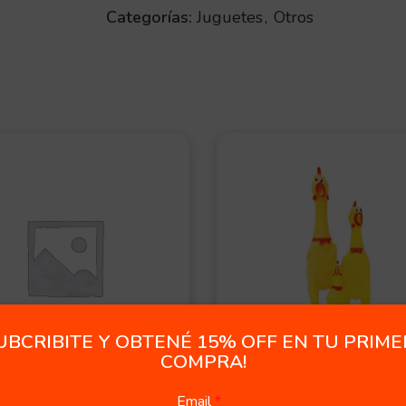
Categorías:
Juguetes
,
Otros
OFERT
A
UBCRIBITE Y OBTENÉ 15% OFF EN TU PRIM
COMPRA!
ta Payaso
Gallina Con Chifle
Email