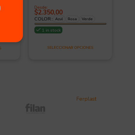
Des
$
2
Desde:
$
2.350,00
TA
COLOR
Azul
Rosa
Verde
1 in stock
SELECCIONAR OPCIONES
S
Ferplast