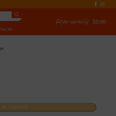
0
$
0,00
Ver carrito
TACTO
ga
 AL CARRITO