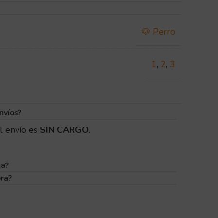
🐶 Perro
1
,
2
,
3
nvíos?
l envío es
SIN CARGO
.
ga?
pra?