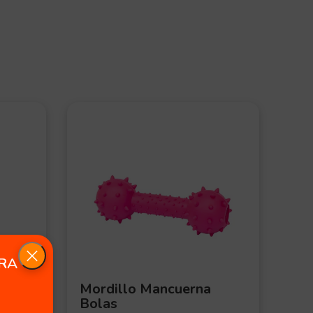
OFERT
OFE
A
A
ERA
Mordillo Mancuerna
Pel
Bolas