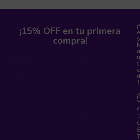
¡
¡15% OFF en tu primera
compra!
s
o
t