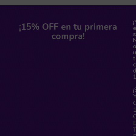
¡
¡15% OFF en tu primera
compra!
s
o
t