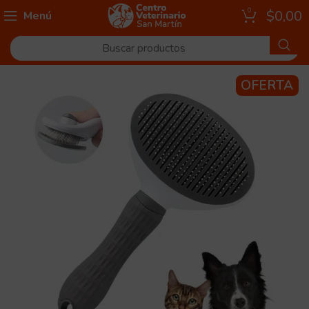
0
$
0,00
Menú
OFERTA