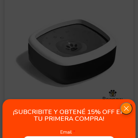
Drink-E Bebedero interactivo
¡SUBCRIBITE Y OBTENÉ 15% OFF EN
TU PRIMERA COMPRA!
$
17.900,00
$
17.890,00
Email
1 in stock