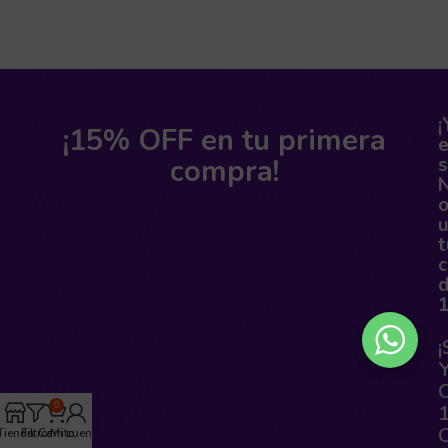
¡
¡15% OFF en tu primera
compra!
s
o
t
0
Tienda
Filtros
Carrito
Mi cuenta