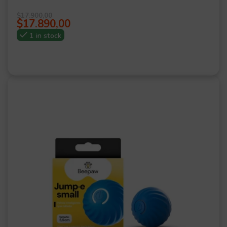
$
17.900,00
$
17.890,00
1 in stock