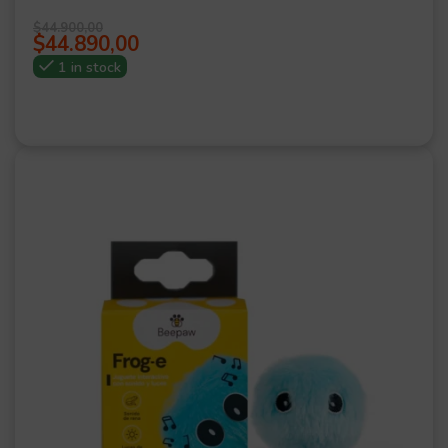
$
44.900,00
$
44.890,00
1 in stock