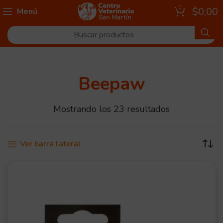
0
$
0,00
Menú
Beepaw
Mostrando los 23 resultados
Ver barra lateral
OFER
TA