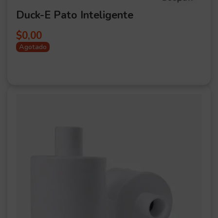
Duck-E Pato Inteligente
$
0,00
Agotado
OFER
TA