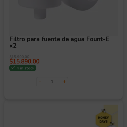
Filtro para fuente de agua Fount-E
x2
$
15.900,00
$
15.890,00
4 in stock
OFER
TA