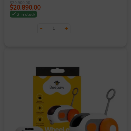
$
20.900,00
$
20.890,00
2 in stock
OFER
TA