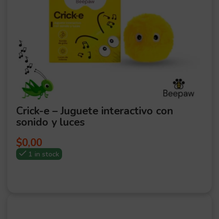
Crick-e – Juguete interactivo con
sonido y luces
$
0,00
1 in stock
OFER
TA