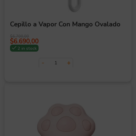
Cepillo a Vapor Con Mango Ovalado
$
6.700,00
$
6.690,00
2 in stock
OFER
TA