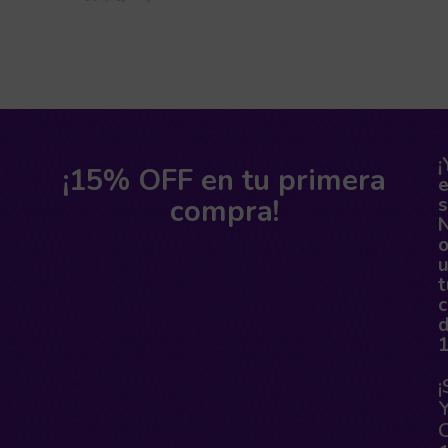
¡
¡15% OFF en tu primera
compra!
s
o
t