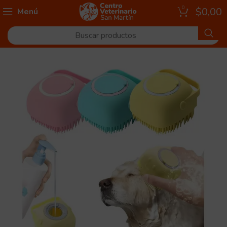
0
$
0,00
Menú