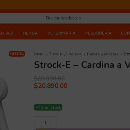
ERTAS!
TIENDA
VETERINARIA
PELUQUERÍA
CON
Inicio
Tienda
Higiene
Peines y alicates
Str
OFERTA
Strock-E – Cardina a 
$
20.900,00
$
20.890,00
2 en stock