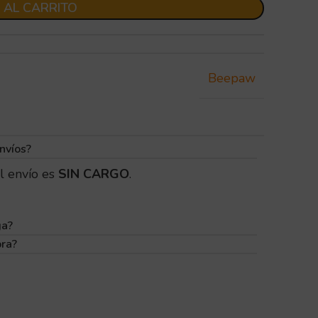
 AL CARRITO
Beepaw
nvíos?
l envío es
SIN CARGO
.
ga?
pra?