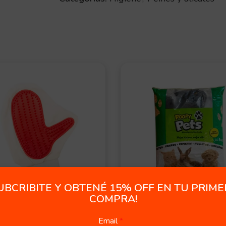
OFERT
A
UBCRIBITE Y OBTENÉ 15% OFF EN TU PRIM
te Sacapelo
Piedras Pellet Poop
COMPRA!
Pets
50,00
Email