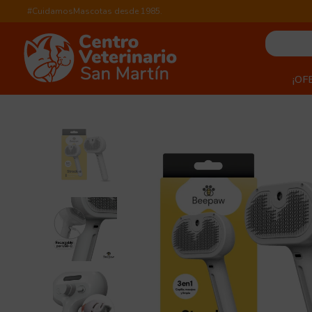
#CuidamosMascotas desde 1985.
¡OF