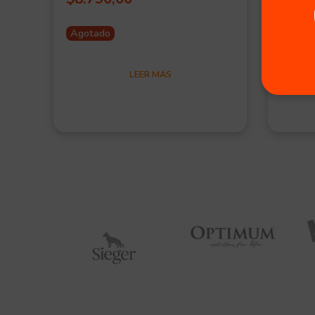
2 i
Agotado
LEER MÁS