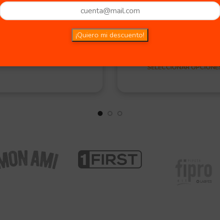
Desde:
$
5.450,00
n stock
PRESENTACIÓN
15kg
5
¡Quiero mi descuento!
29 in stock
AÑADIR AL CARRITO
SELECCIONAR OPCIONE