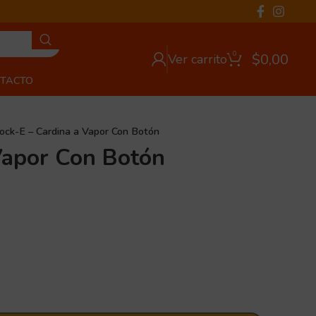
0
$
0,00
Ver carrito
TACTO
ock-E – Cardina a Vapor Con Botón
Vapor Con Botón