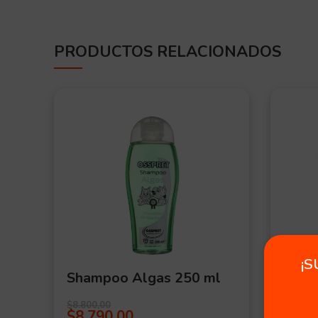
PRODUCTOS RELACIONADOS
OFERT
A
¡S
Shampoo Algas 250 ml
Guan
$
4.3
$
8.800,00
$
8.790,00