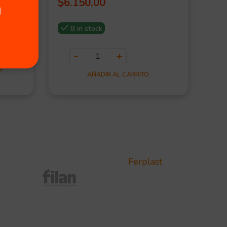
$
6.150,00
$
2
kg
8 in stock
S
AÑADIR AL CARRITO
Ferplast