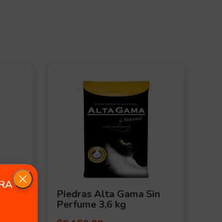
ERA
y
Piedras Alta Gama Sin
Sh
Perfume 3,6 kg
25