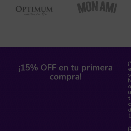
¡
¡15% OFF en tu primera
compra!
s
o
t