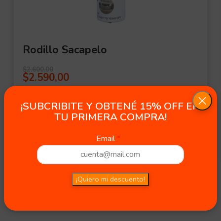
Rodillo Sacapelo
$
2.600,00
$
2.590,00
2 in stock
¡SUBCRIBITE Y OBTENÉ 15% OFF EN
TU PRIMERA COMPRA!
Email
¡Quiero mi descuento!