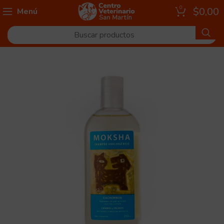
0
$
0,00
Menú