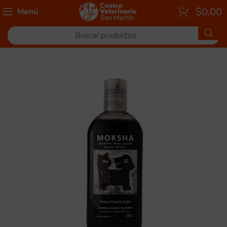
0
$
0,00
Menú