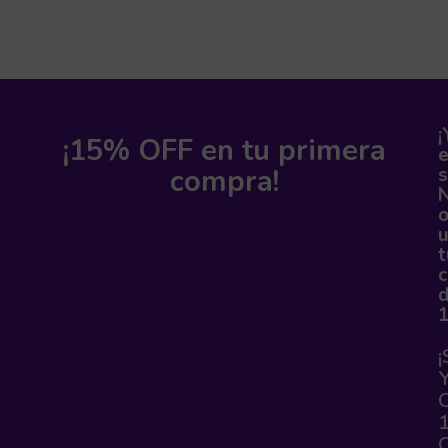
¡
¡15% OFF en tu primera
compra!
s
o
t