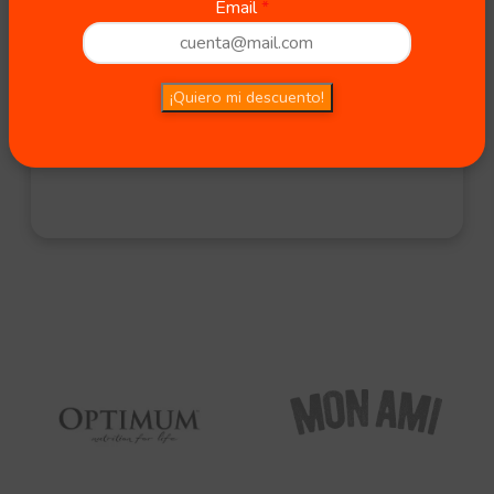
Email
Pedigree Lata Adulto Carne
$
3.650,00
¡Quiero mi descuento!
PRESENTACIÓN
340g
2 in stock