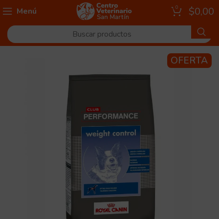
0
$
0,00
Menú
OFERTA