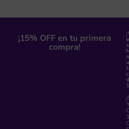
¡
¡15% OFF en tu primera
compra!
s
o
t