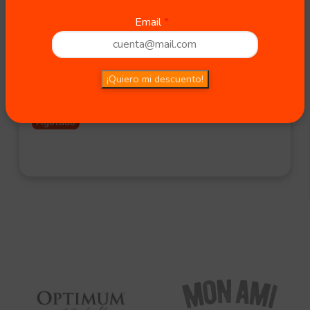
Email
Eukanuba Control de Peso Razas
Pequeñas 3 kg
¡Quiero mi descuento!
$
28.200,00
$
28.190,00
Agotado