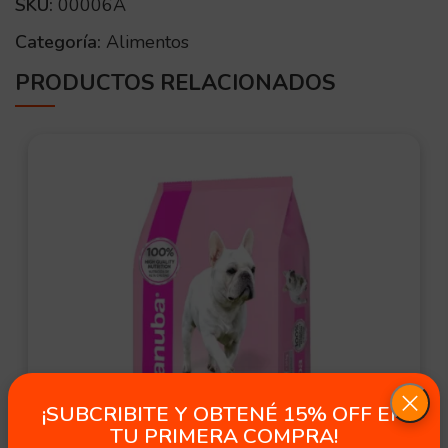
SKU:
00006A
Categoría:
Alimentos
PRODUCTOS RELACIONADOS
OFER
TA
¡SUBCRIBITE Y OBTENÉ 15% OFF EN
TU PRIMERA COMPRA!