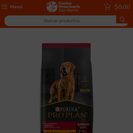
0
$
0,00
Menú