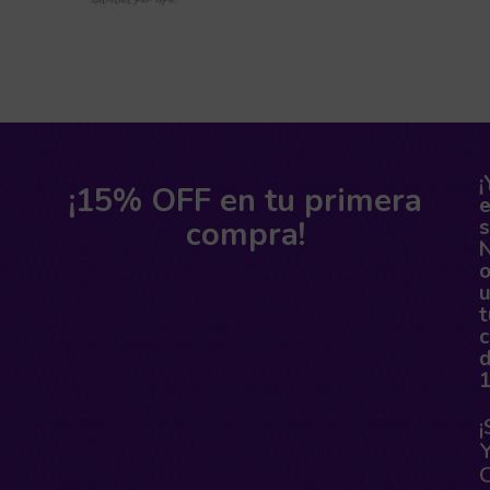
¡
¡15% OFF en tu primera
compra!
s
o
t