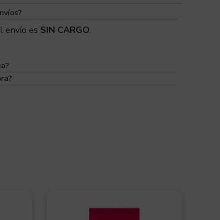
Pequeño
,
Mediano
,
Grande
nvíos?
l envío es
SIN CARGO
.
Seco
ga?
Medicado
pra?
OFERT
A