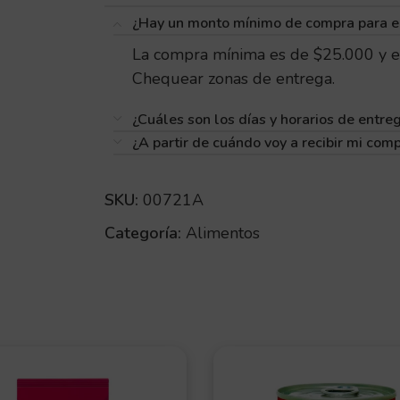
TAMAÑO DEL PERRO
¿Hay un monto mínimo de compra para e
La compra mínima es de $25.000 y e
Chequear zonas de entrega.
TIPO DE ALIMENTO
¿Cuáles son los días y horarios de entre
SALUD
¿A partir de cuándo voy a recibir mi com
SKU:
00721A
Categoría:
Alimentos