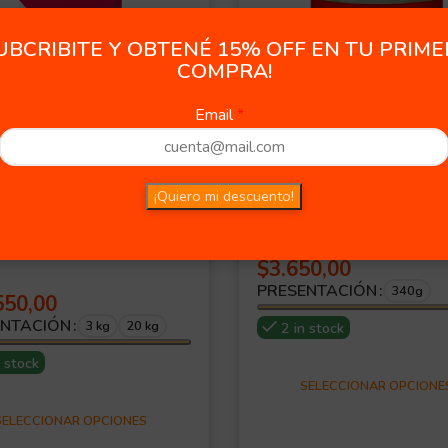
UBCRIBITE Y OBTENÉ 15% OFF EN TU PRIM
COMPRA!
Email
¡Quiero mi descuento!
llent Perros Adultos
Pedigree Lata Adult
s Medianas y
Carne
des Pollo y Arroz
$
3.650,00
PRESENTACIÓN
340g
550,00
ENTACIÓN
3 kg
20 kg
2 in stock
n stock
SELECCIONAR OPCIONE
SELECCIONAR OPCIONES