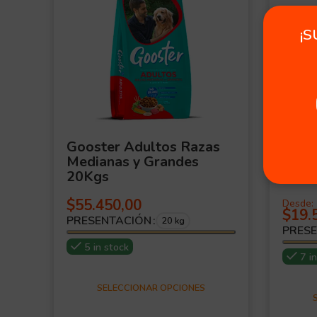
¡S
Gooster Adultos Razas
Exce
Medianas y Grandes
Raza
20Kgs
Gran
$
55.450,00
Desde:
$
19.
PRESENTACIÓN
20 kg
PRES
5 in stock
7 i
SELECCIONAR OPCIONES