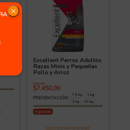
ERA
o
Excellent Perros Adultos
Pe
Razas Minis y Pequeñas
$
1
Pollo y Arroz
PR
Desde:
$
7.450,00
Ag
7,5 kg
1 kg
PRESENTACIÓN
3 kg
15 kg
Agotado
S
SELECCIONAR OPCIONES