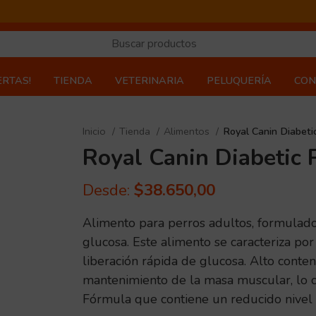
ERTAS!
TIENDA
VETERINARIA
PELUQUERÍA
CON
Inicio
Tienda
Alimentos
Royal Canin Diabeti
Royal Canin Diabetic 
Desde:
$
38.650,00
Alimento para perros adultos, formulado
glucosa. Este alimento se caracteriza po
liberación rápida de glucosa. Alto conten
mantenimiento de la masa muscular, lo cu
Fórmula que contiene un reducido nivel