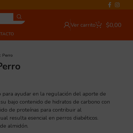
0
$
0,00
Ver carrito
TACTO
c Perro
Perro
 para ayudar en la regulación del aporte de
r su bajo contenido de hidratos de carbono con
ido de proteínas para contribuir al
al resulta esencial en perros diabéticos.
 de almidón.