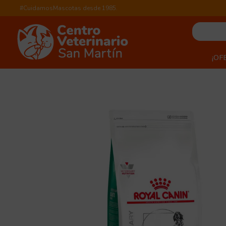
#CuidamosMascotas desde 1985.
¡OF