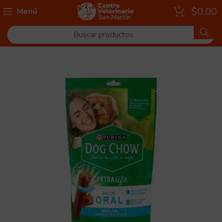
0
$
0,00
Menú