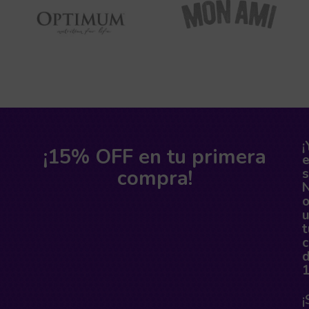
¡
¡15% OFF en tu primera
compra!
s
o
t