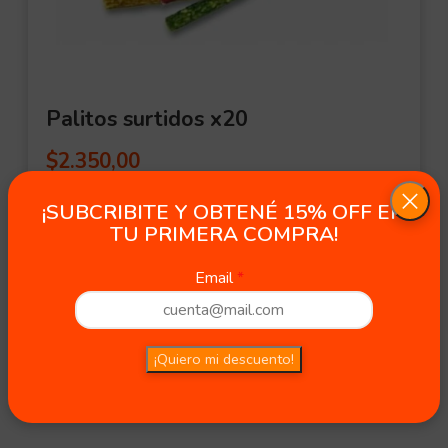
Palitos surtidos x20
$
2.350,00
¡SUBCRIBITE Y OBTENÉ 15% OFF EN
37 in stock
TU PRIMERA COMPRA!
Email
¡Quiero mi descuento!