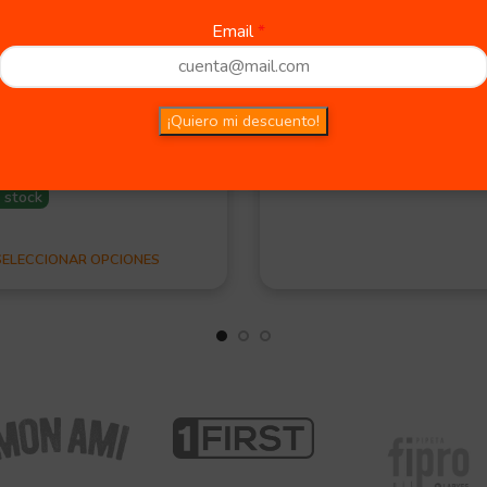
Email
astix Razas
Oreja De Cuero
eñas
$
1.550,00
$
1.700,00
Agotado
¡Quiero mi descuento!
90,00
ENTACIÓN
3 u
7 u
LEER MÁS
n stock
SELECCIONAR OPCIONES