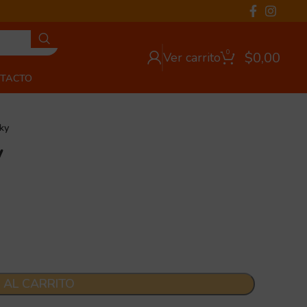
0
$
0,00
Ver carrito
TACTO
ky
y
 AL CARRITO