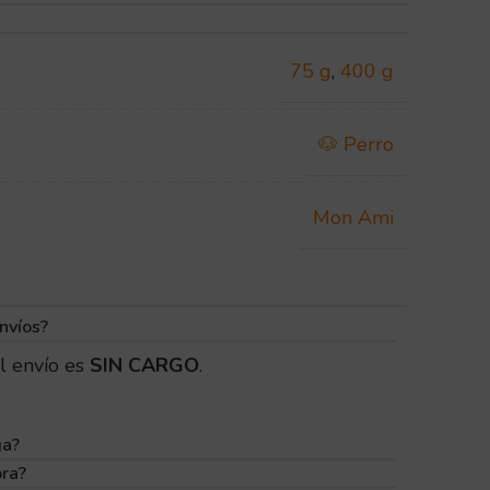
75 g
,
400 g
🐶 Perro
Mon Ami
nvíos?
l envío es
SIN CARGO
.
ga?
pra?