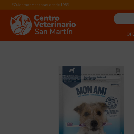
#CuidamosMascotas desde 1985.
¡OF