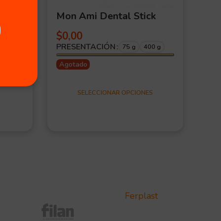
Mon Ami Dental Stick
Pa
$
0,00
$
2
PRESENTACIÓN
75 g
400 g
Agotado
SELECCIONAR OPCIONES
Ferplast