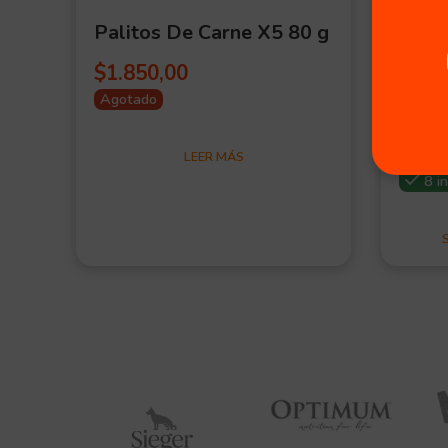
Palitos De Carne X5 80 g
Dent
Pequ
$
1.850,00
Desde:
Agotado
Desde:
$
1.6
PRES
LEER MÁS
8 i